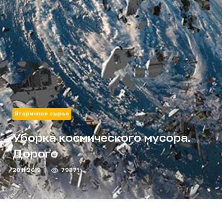
Вторичное сырье
Уборка космического мусора.
Дорого
20.11.2019
79871