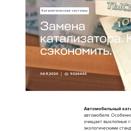
Каталитические системы
Замена
катализатора. 
сэкономить.
04.11.2020
5026463
Автомобильный ката
автомобиля. Особенно
очищает выхлопные г
экологическими стан