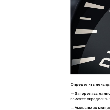
Определить неиспра
—
Загорелась лампо
поможет определить 
—
Уменьшена мощно