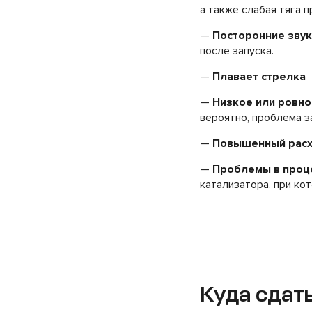
а также слабая тяга п
—
Посторонние звук
после запуска.
—
Плавает стрелка
—
Низкое или ровно
вероятно, проблема з
—
Повышенный расх
—
Проблемы в проце
катализатора, при ко
Куда сдат