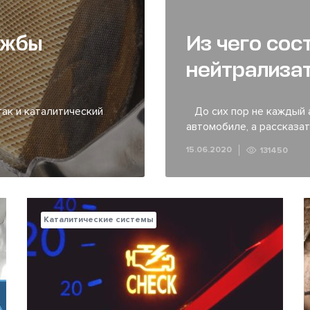
ужбы
Из чего сос
нейтрализа
ак и каталитический
До сих пор не каждый а
автомобиле, а рассказат
15.06.2020
131450
Каталитические системы