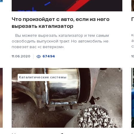
Что произойдет с авто, если из него
вырезать катализатор
У
к
Вы можете вырезать катализатор и тем самым
а
освободить выпускной тракт. Но автомобиль не
с
повезет вас «с ветерком».
11.06.2020
67494
1
Каталитические системы